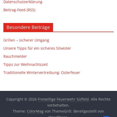
Datenschutzerklärung
Beitrag-Feed (RSS)
Besondere Beiträge
Grillen – sicherer Umgang
Unsere Tipps für ein sicheres Silvester
Rauchmelder
Tipps zur Weihnachtszeit
Traditionelle Wintervertreibung: Osterfeuer
Copyright © 2026
Freiwillige Feuerwehr Sülfeld
. Alle Rechte
vorbehalten.
Theme:
ColorMag
von ThemeGrill. Bereitgestellt von