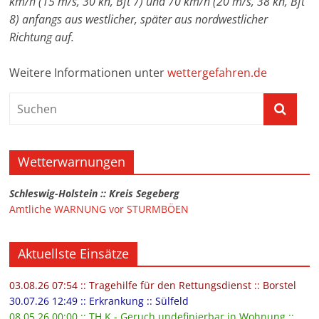
km/h (15 m/s, 30 kn, Bft 7) und 70 km/h (20 m/s, 38 kn, Bft
8) anfangs aus westlicher, später aus nordwestlicher
Richtung auf.
Weitere Informationen unter
wettergefahren.de
Wetterwarnungen
Schleswig-Holstein :: Kreis Segeberg
Amtliche WARNUNG vor STURMBÖEN
Aktuellste Einsätze
03.08.26 07:54 :: Tragehilfe für den Rettungsdienst :: Borstel
30.07.26 12:49 :: Erkrankung :: Sülfeld
08.05.26 00:00 :: TH K - Geruch undefinierbar in Wohnung ::